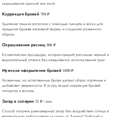
окрашивание краской или хной.
Коррекция бровей
700 ₽
Удаление лишних волосков с помощью пинцета и воска для
придания бровям желаемой формы и создания ухоженного
образа.
Окрашивание ресниц
800 ₽
Косметическая процедура, которая придаёт ресницам черный и
выразительный оттенок без ежедневного использования туши.
Мужское оформление бровей
1000 ₽
Ухоженные, но естественные брови делают образ опрятным и
добавляют уверенности. В услугу входит коррекция бровей
пинцетом и воском.
Загар в солярии
55 ₽ / мин.
Способ получить равномерный загар без воздействия солнца в
вертикальном турбосолярии за сеанс от 3 минут! Глубокий и