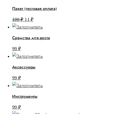
Пакет (тестовая оплата)
Первоначальная
Текущая
100
₽
11
₽
цена
цена:
составляла
11 ₽.
Средства для роста
100 ₽.
99
₽
Аксессуары
99
₽
Инструменты
99
₽