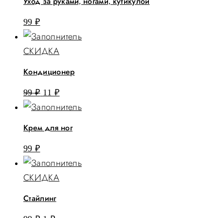
Уход за руками, ногами, кутикулой
99 ₽.
99
₽
СКИДКА
Кондиционер
Первоначальная
Текущая
99
₽
11
₽
цена
цена:
составляла
11 ₽.
Крем для ног
99 ₽.
99
₽
СКИДКА
Стайлинг