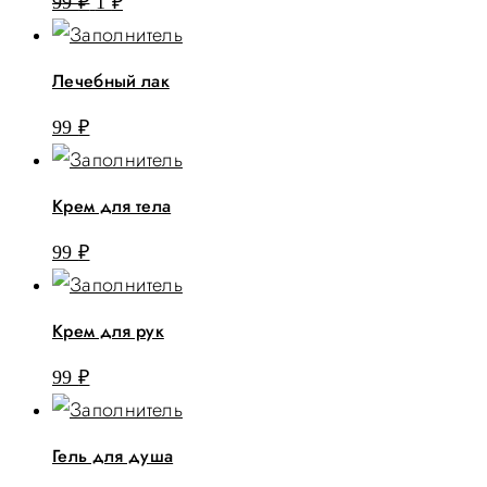
Первоначальная
Текущая
99
₽
1
₽
цена
цена:
составляла
1 ₽.
Лечебный лак
99 ₽.
99
₽
Крем для тела
99
₽
Крем для рук
99
₽
Гель для душа