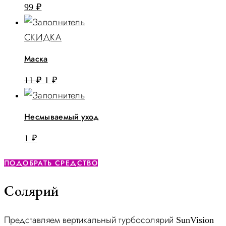
99
₽
СКИДКА
Маска
Первоначальная
Текущая
11
₽
1
₽
цена
цена:
составляла
1 ₽.
Несмываемый уход
11 ₽.
1
₽
ПОДОБРАТЬ СРЕДСТВО
Солярий
Представляем вертикальный турбосолярий SunVision