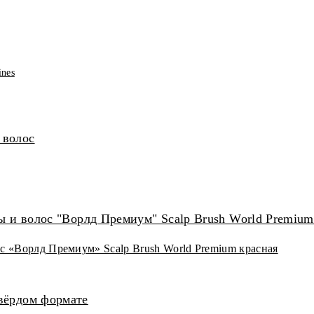
ines
с «Ворлд Премиум» Scalp Brush World Premium красная