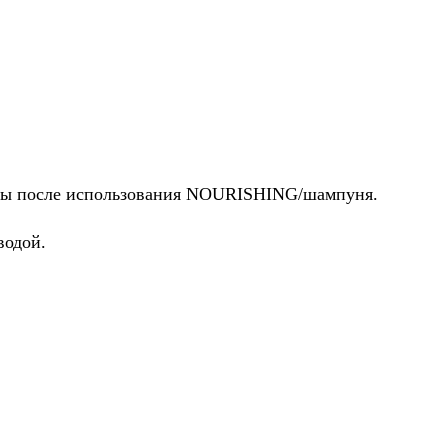
осы после использования NOURISHING/шампуня.
водой.